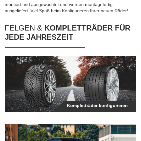
montiert und ausgewuchtet und werden montagefertig
ausgeliefert. Viel Spaß beim Konfigurieren Ihrer neuen Räder!
Soul
FELGEN &
KOMPLETTRÄDER FÜR
Sportage
JEDE JAHRESZEIT
Stinger
Kompletträder in unseren
Stonic
Online-Shop konfigurieren
Venga
Xceed
Kompletträder konfigurieren
Sommerräder für ihr Fahrzeug