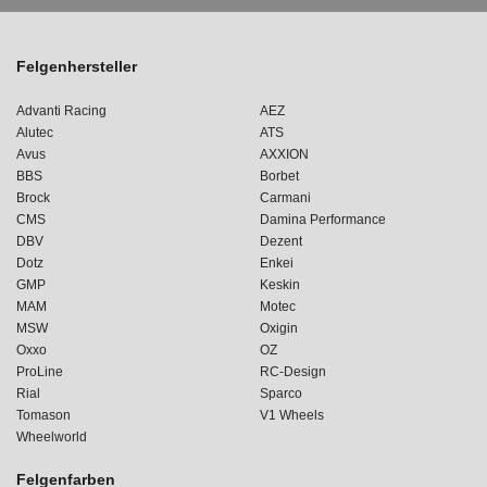
Felgenhersteller
Advanti Racing
AEZ
Alutec
ATS
Avus
AXXION
BBS
Borbet
Brock
Carmani
CMS
Damina Performance
DBV
Dezent
Dotz
Enkei
GMP
Keskin
MAM
Motec
MSW
Oxigin
Oxxo
OZ
ProLine
RC-Design
Rial
Sparco
Tomason
V1 Wheels
Wheelworld
Felgenfarben