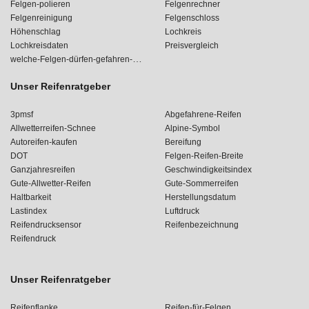
Felgen-polieren
Felgenrechner
Felgenreinigung
Felgenschloss
Höhenschlag
Lochkreis
Lochkreisdaten
Preisvergleich
welche-Felgen-dürfen-gefahren-werden
Unser Reifenratgeber
3pmsf
Abgefahrene-Reifen
Allwetterreifen-Schnee
Alpine-Symbol
Autoreifen-kaufen
Bereifung
DOT
Felgen-Reifen-Breite
Ganzjahresreifen
Geschwindigkeitsindex
Gute-Allwetter-Reifen
Gute-Sommerreifen
Haltbarkeit
Herstellungsdatum
Lastindex
Luftdruck
Reifendrucksensor
Reifenbezeichnung
Reifendruck
Unser Reifenratgeber
Reifenflanke
Reifen-für-Felgen