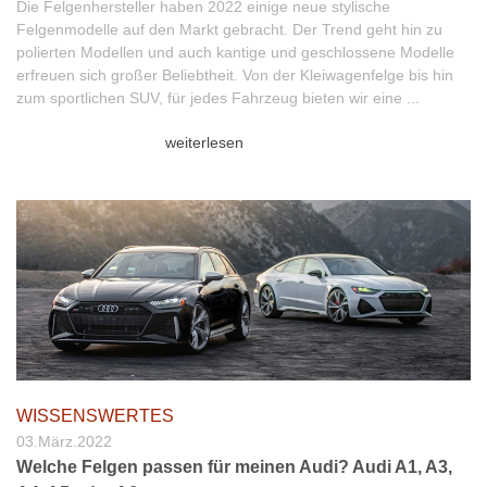
Die Felgenhersteller haben 2022 einige neue stylische
Felgenmodelle auf den Markt gebracht. Der Trend geht hin zu
polierten Modellen und auch kantige und geschlossene Modelle
erfreuen sich großer Beliebtheit. Von der Kleiwagenfelge bis hin
zum sportlichen SUV, für jedes Fahrzeug bieten wir eine ...
weiterlesen
WISSENSWERTES
03.März.2022
Welche Felgen passen für meinen Audi? Audi A1, A3,