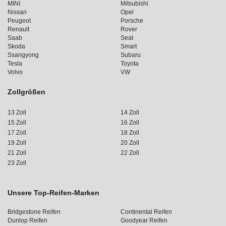
MINI
Mitsubishi
Nissan
Opel
Peugeot
Porsche
Renault
Rover
Saab
Seat
Skoda
Smart
Ssangyong
Subaru
Tesla
Toyota
Volvo
VW
Zollgrößen
13 Zoll
14 Zoll
15 Zoll
16 Zoll
17 Zoll
18 Zoll
19 Zoll
20 Zoll
21 Zoll
22 Zoll
23 Zoll
Unsere Top-Reifen-Marken
Bridgestone Reifen
Continental Reifen
Dunlop Reifen
Goodyear Reifen