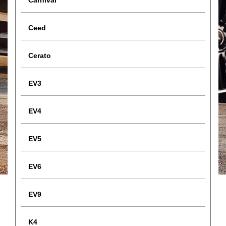
Ceed
Cerato
EV3
EV4
EV5
EV6
EV9
K4