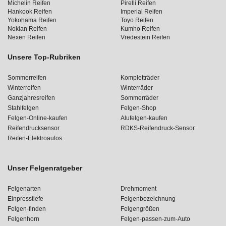
Michelin Reifen
Pirelli Reifen
Hankook Reifen
Imperial Reifen
Yokohama Reifen
Toyo Reifen
Nokian Reifen
Kumho Reifen
Nexen Reifen
Vredestein Reifen
Unsere Top-Rubriken
Sommerreifen
Kompletträder
Winterreifen
Winterräder
Ganzjahresreifen
Sommerräder
Stahlfelgen
Felgen-Shop
Felgen-Online-kaufen
Alufelgen-kaufen
Reifendrucksensor
RDKS-Reifendruck-Sensor
Reifen-Elektroautos
Unser Felgenratgeber
Felgenarten
Drehmoment
Einpresstiefe
Felgenbezeichnung
Felgen-finden
Felgengrößen
Felgenhorn
Felgen-passen-zum-Auto